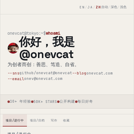
自动
深色
浅色
EN
/
JA
/
ZH
/
/
onevcat@tokyo:~$
whoami
你好，我是
@onevcat
为创者而创：善思、笃造、自省。
github/onevcat
@onevcat
onevcat.com
--sns
--blog
onev@onevcat.com
--email
10+ 年经验
公开构建
每日好奇
50K+ STARS
项目/进行中
项目/归档
写作
收藏